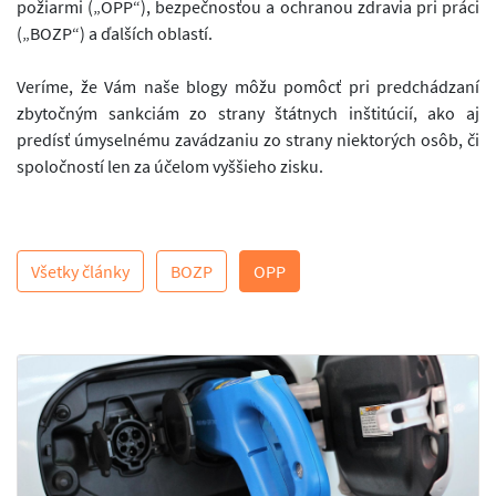
požiarmi („OPP“), bezpečnosťou a ochranou zdravia pri práci
(„BOZP“) a ďalších oblastí.
Veríme, že Vám naše blogy môžu pomôcť pri predchádzaní
zbytočným sankciám zo strany štátnych inštitúcií, ako aj
predísť úmyselnému zavádzaniu zo strany niektorých osôb, či
spoločností len za účelom vyššieho zisku.
Všetky články
BOZP
OPP