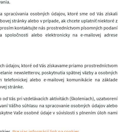
vania.
sa spracúvania osobných údajov, ktoré sme od Vás získali
bovej stránky alebo v prípade, ak chcete uplatniť niektoré z
 prosím kontaktujte nás prostredníctvom písomných podaní
 spoločnosti alebo elektronicky na e-mailovej adrese
ých údajov, ktoré od Vás získavame priamo prostredníctvom
ielanie newsletterov, poskytnutia spätnej väzby a osobných
m telefonickej alebo e-mailovej komunikácie na základe
vej stránke.
d Vás pri vzdelávacích aktivitách (školeniach), uzatvorení
kavaní Vášho súhlasu na spracovanie osobných údajov alebo
skytne Vaše osobné údaje v súvislosti s plnením úloh nami
okies.
Pre viac informácií link na cookies
.