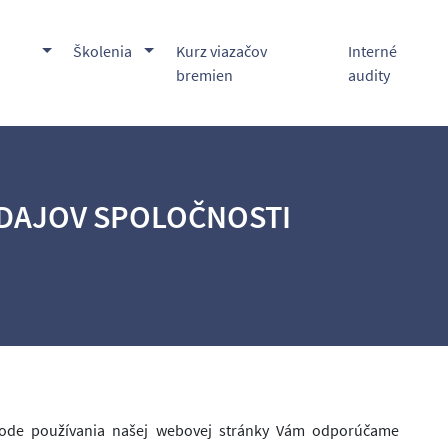
Toggle Dropdown
Toggle Dropdown
Školenia
Kurz viazačov
Interné
bremien
audity
DAJOV SPOLOČNOSTI
de používania našej webovej stránky Vám odporúčame