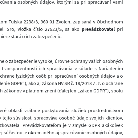
cúvania osobných údajov, ktorými sa pri spracúvaní Vami
ídlom Tulská 2238/3, 960 01 Zvolen, zapísaná v Obchodnom
el: Sro, Vložka číslo 27523/S, sa ako
prevádzkovateľ
pri
iere stará o ich zabezpečenie.
žíme o zabezpečenie vysokej úrovne ochrany Vašich osobných
e transparentnosti ich spracúvania v súlade s Nariadením
hrane fyzických osôb pri spracúvaní osobných údajov a o
enie GDPR"), ako aj zákona NV SR č. 18/2018 Z. z. o ochrane
h zákonov v platnom znení (ďalej len „zákon GDPR"), spolu
eré oblasti vrátane poskytovania služieb prostredníctvom
v tejto súvislosti spracováva osobné údaje svojich klientov,
dzkovateľa. Prevádzkovateľom je v zmysle GDPR akákoľvek
ej súčasťou je okrem iného aj spracúvanie osobných údajov,