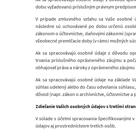
dobu vyžadovanú príslušným právnym predpiso
V prípade zmluvného vzťahu sa Vaše osobné ú
následne sú uchovávané po dobu určenú osobit
zákonom o účtovníctve, daňovými zákonmi (spravid
všeobecné premlčacie doby (v rámci možných sú
Ak sa spracovávajú osobné údaje z dôvodu op
trvania príslušného oprávneného záujmu a poča
obhajovať práva a nároky z oprávneného záujmu
Ak sa spracovávajú osobné údaje na základe Vá
súhlas udelený alebo do času odvolania súhlasu, 
dôvod (napr. zákon o archívníctve, účtovníctve a p
Zdieľanie Vašich osobných údajov s tretími stra
V súlade s účelmi spracovania špecifikovanými v 
údajov aj prostredníctvom tretích osôb.