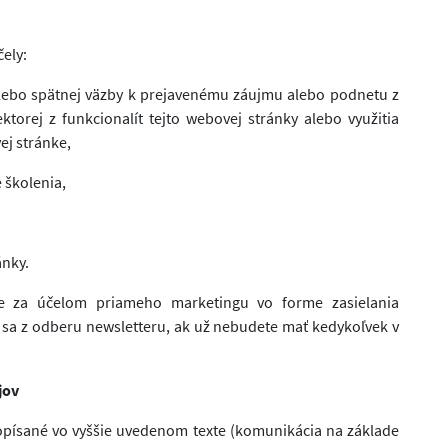
ely:
alebo spätnej väzby k prejavenému záujmu alebo podnetu z
torej z funkcionalít tejto webovej stránky alebo využitia
ej stránke,
 školenia,
ánky.
e za účelom priameho marketingu vo forme zasielania
sa z odberu newsletteru, ak už nebudete mať kedykoľvek v
jov
opísané vo vyššie uvedenom texte (komunikácia na základe