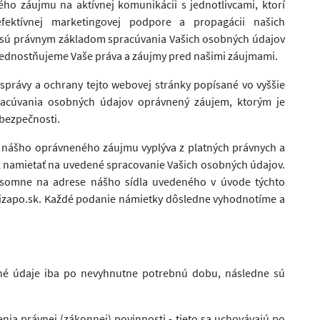
o záujmu na aktívnej komunikácii s jednotlivcami, ktorí
fektívnej marketingovej podpore a propagácii našich
eď sú právnym základom spracúvania Vašich osobných údajov
rednostňujeme Vaše práva a záujmy pred našimi záujmami.
správy a ochrany tejto webovej stránky popísané vo vyššie
acúvania osobných údajov oprávnený záujem, ktorým je
 bezpečnosti.
 nášho oprávneného záujmu vyplýva z platných právnych a
k namietať na uvedené spracovanie Vašich osobných údajov.
ísomne na adrese nášho sídla uvedeného v úvode týchto
mizapo.sk. Každé podanie námietky dôsledne vyhodnotíme a
bné údaje iba po nevyhnutne potrebnú dobu, následne sú
ia právnej (zákonnej) povinnosti - tieto sa uchovávajú po