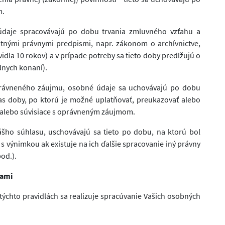
m.
daje spracovávajú po dobu trvania zmluvného vzťahu a
nými právnymi predpismi, napr. zákonom o archívnictve,
la 10 rokov) a v prípade potreby sa tieto doby predlžujú o
dnych konaní).
rávneného záujmu, osobné údaje sa uchovávajú po dobu
s doby, po ktorú je možné uplatňovať, preukazovať alebo
 alebo súvisiace s oprávneným záujmom.
šho súhlasu, uschovávajú sa tieto po dobu, na ktorú bol
s výnimkou ak existuje na ich ďalšie spracovanie iný právny
od.).
nami
týchto pravidlách sa realizuje spracúvanie Vašich osobných