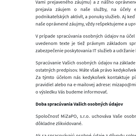
Vami prejaveného záujmu) a z nášho oprávnenéh
prejavia záujem o naše služby, na účely e
podnikateľských aktivít, a ponuky služieb. Aj k
naše oprávnené záujmy, vždy rešpektujeme a up
V prípade spracúvania osobných údajov na účel 
uvedenom texte je tiež právnym základom spr
zabezpečenie poskytovania IT služieb a udržanie
Spracúvanie Vašich osobných údajov na základe
ostatných predpisov. Máte však právo kedykoľve
Za týmto účelom nás kedykoľvek kontaktuje p
pravidiel alebo na e-mailovej adrese: mizapo@
o výsledku Vás budeme informovať.
Doba spracúvania Vašich osobných údajov
Spoločnosť MiZaPO, s.r.o. uchováva Vaše oso
dôkladne zlikvidované.
Ak sa spracovávajú osobné údaje z dôvodu splnen