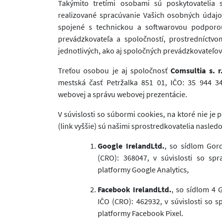
Takýmito tretími osobami sú poskytovatelia 
realizované spracúvanie Vašich osobných údajov
spojené s technickou a softwarovou podporou
prevádzkovateľa a spoločností, prostredníctvom
jednotlivých, ako aj spoločných prevádzkovateľov
Treťou osobou je aj spoločnosť
Comsultia s. r
mestská časť Petržalka 851 01, IČO: 35 944 34
webovej a správu webovej prezentácie.
V súvislosti so súbormi cookies, na ktoré nie je
(link vyššie) sú našimi sprostredkovatelia nasled
Google IrelandLtd.
, so sídlom Gor
(CRO): 368047, v súvislosti so sp
platformy Google Analytics,
Facebook IrelandLtd.
, so sídlom 4 
IČO (CRO): 462932, v súvislosti so 
platformy Facebook Pixel.