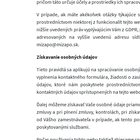
pričom táto určuje účely a prostriedky ich spraco
V prípade, ak máte akékoľvek otázky týkajúce 
prostredníctvom niektorej z funkcionalít tejto we
nižšie uvedených práv vyplývajúcim Vám z GDPR,
adresovaných na vyššie uvedenú adresu sídla
mizapo@mizapo.sk.
Získavanie osobných údajov
Tieto pravidlá sa aplikujú na spracúvanie osobn
vyplnenia kontaktného formulára, žiadosti o zas
údajov, ktoré nám poskytnete prostredníctvo
kontaktných údajov sprístupnených na tejto webo
Ďalej môžeme získavať Vaše osobné údaje priamo o
zmluvy a pri plnení zmluvy, kontrolách, pri zís
od Vášho zamestnávateľa v prípade, ak tento po
poskytovanými službami.
Počas používania tohto webu taktiež zbierame co