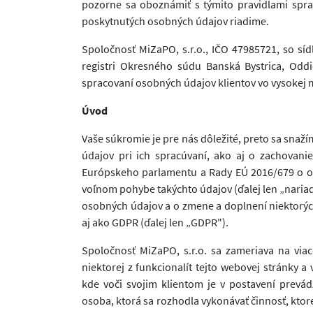
pozorne sa oboznámiť s týmito pravidlami spra
poskytnutých osobných údajov riadime.
Spoločnosť MiZaPO, s.r.o., IČO 47985721, so s
registri Okresného súdu Banská Bystrica, Oddi
spracovaní osobných údajov klientov vo vysokej m
Úvod
Vaše súkromie je pre nás dôležité, preto sa sna
údajov pri ich spracúvaní, ako aj o zachovani
Európskeho parlamentu a Rady EÚ 2016/679 o oc
voľnom pohybe takýchto údajov (ďalej len „nariad
osobných údajov a o zmene a doplnení niektorýc
aj ako GDPR (ďalej len „GDPR").
Spoločnosť MiZaPO, s.r.o. sa zameriava na viac
niektorej z funkcionalít tejto webovej stránky a 
kde voči svojim klientom je v postavení prevá
osoba, ktorá sa rozhodla vykonávať činnosť, ktor