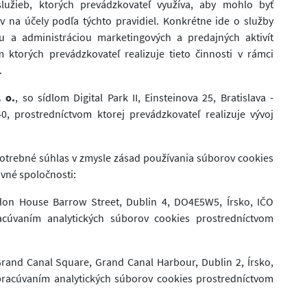
služieb, ktorých prevádzkovateľ využíva, aby mohlo byť
 na účely podľa týchto pravidiel. Konkrétne ide o služby
 a administráciou marketingových a predajných aktivít
 ktorých prevádzkovateľ realizuje tieto činnosti v rámci
.
. o.
, so sídlom Digital Park II, Einsteinova 25, Bratislava -
0, prostredníctvom ktorej prevádzkovateľ realizuje vývoj
 potrebné súhlas v zmysle zásad používania súborov cookies
ovné spoločnosti:
don House Barrow Street, Dublin 4, DO4E5W5, Írsko, IČO
racúvaním analytických súborov cookies prostredníctvom
Grand Canal Square, Grand Canal Harbour, Dublin 2, Írsko,
spracúvaním analytických súborov cookies prostredníctvom