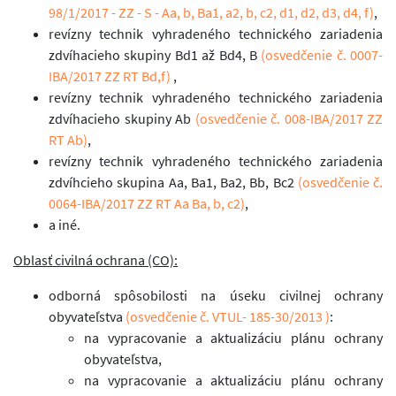
98/1/2017 - ZZ - S - Aa, b, Ba1, a2, b, c2, d1, d2, d3, d4, f)
,
revízny technik vyhradeného technického zariadenia
zdvíhacieho skupiny Bd1 až Bd4, B
(osvedčenie č. 0007-
IBA/2017 ZZ RT Bd,f)
,
revízny technik vyhradeného technického zariadenia
zdvíhacieho skupiny Ab
(osvedčenie č. 008-IBA/2017 ZZ
RT Ab)
,
revízny technik vyhradeného technického zariadenia
zdvíhcieho skupina Aa, Ba1, Ba2, Bb, Bc2
(osvedčenie č.
0064-IBA/2017 ZZ RT Aa Ba, b, c2)
,
a iné.
Oblasť civilná ochrana (CO):
odborná spôsobilosti na úseku civilnej ochrany
obyvateľstva
(osvedčenie č. VTUL- 185-30/2013 )
:
na vypracovanie a aktualizáciu plánu ochrany
obyvateľstva,
na vypracovanie a aktualizáciu plánu ochrany