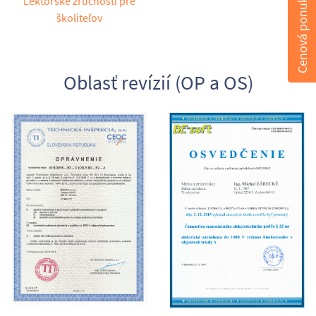
Cenová ponuka
Lektorské zručnosti pre
školiteľov
Oblasť revízií (OP a OS)