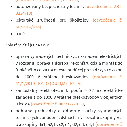
autorizovaný bezpečnostný technik
(osvedčenie č. ABT-
0234/13)
,
lektorské zručnosti pre školiteľov
(osvedčenie č.
KL/2010/048)
,
a iné.
Oblasť revízií (OP a OS):
oprava vyhradených technických zariadení elektrických
v rozsahu: oprava a údržba, rekonštrukcia a montáž do
funkčného celku na mieste budúcej prevádzky v rozsahu
do 1000 V vrátane bleskozvodov
(oprávnenie č.
41/1/2019 - EZ - O (OU,R,M) - E2 - A)
,
samostatný elektrotechnik podľa § 22 na elektrické
zariadenia do 1000 V vrátane bleskozvodov v objektoch
triedy A
(osvedčenie č. 003/12/2015)
,
odborné prehliadky a odborné skúšky vyhradených
technických zariadení zdvíhacích v rozsahu skupiny Aa,
b a skupiny Ba1, a2, b, c2, d1, d2, d3, d4, f
(oprávnenie č.