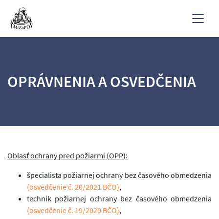
OPRÁVNENIA A OSVEDČENIA
Oblasť ochrany pred požiarmi (OPP):
špecialista požiarnej ochrany bez časového obmedzenia
(osvedčenie č. 20/2021 BČO)
,
technik požiarnej ochrany bez časového obmedzenia
(osvedčenie č. 19/2020 BČO)
,