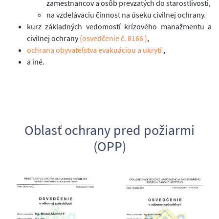
zamestnancov a osôb prevzatých do starostlivosti,
na vzdelávaciu činnosť na úseku civilnej ochrany.
kurz základných vedomostí krízového manažmentu a
civilnej ochrany
(osvedčenie č. 8166 )
,
ochrana obyvateľstva evakuáciou a ukrytí
,
a iné.
Oblasť ochrany pred požiarmi
(OPP)