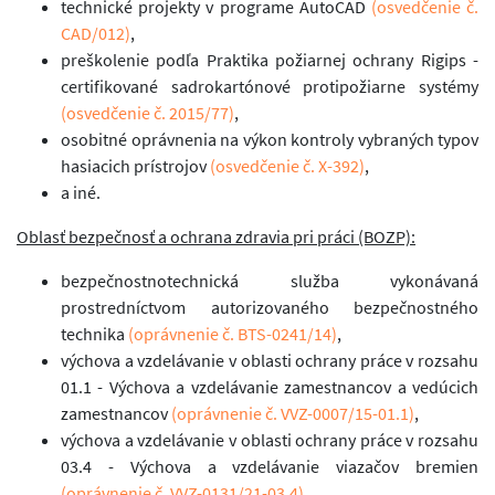
technické projekty v programe AutoCAD
(osvedčenie č.
CAD/012)
,
preškolenie podľa Praktika požiarnej ochrany Rigips -
certifikované sadrokartónové protipožiarne systémy
(osvedčenie č. 2015/77)
,
osobitné oprávnenia na výkon kontroly vybraných typov
hasiacich prístrojov
(osvedčenie č. X-392)
,
a iné.
Oblasť bezpečnosť a ochrana zdravia pri práci (BOZP):
bezpečnostnotechnická služba vykonávaná
prostredníctvom autorizovaného bezpečnostného
technika
(oprávnenie č. BTS-0241/14)
,
výchova a vzdelávanie v oblasti ochrany práce v rozsahu
01.1 - Výchova a vzdelávanie zamestnancov a vedúcich
zamestnancov
(oprávnenie č. VVZ-0007/15-01.1)
,
výchova a vzdelávanie v oblasti ochrany práce v rozsahu
03.4 - Výchova a vzdelávanie viazačov bremien
(oprávnenie č. VVZ-0131/21-03.4)
,